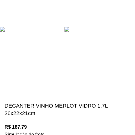
contato@megalosimports.com.br
(27) 9 8131-2436
NAVEGAÇÃO SEGURA
Suas compras estão 100% protegidas
Diversos meios de pagamento disponíveis:
Mégalos Imports Comércio Varejista Ltda. CNPJ.
44.087.969\0001-17
Copyright © 2024, Todos os direitos reservados.
DECANTER VINHO MERLOT VIDRO 1,7L
26x22x21cm
R$
187,79
Simulação de frete