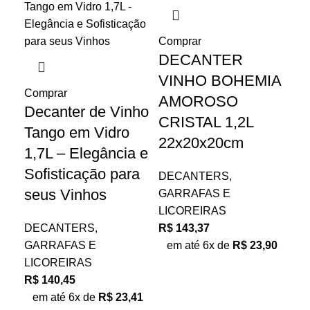
Comprar
Co
DECANTER
D
VINHO BOHEMIA
V
Comprar
AMOROSO
B
Decanter de Vinho
CRISTAL 1,2L
1,
Tango em Vidro
22x20x20cm
1,7L – Elegância e
DE
Sofisticação para
GA
DECANTERS,
LI
seus Vinhos
GARRAFAS E
R$
LICOREIRAS
e
DECANTERS,
R$
143,37
GARRAFAS E
em até 6x de
R$
23,90
LICOREIRAS
R$
140,45
em até 6x de
R$
23,41