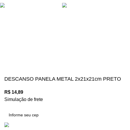
Suas compras estão 100% protegidas
Diversos meios de pagamento disponíveis:
Mégalos Imports Comércio Varejista Ltda. CNPJ.
44.087.969\0001-17
Copyright © 2024, Todos os direitos reservados.
DESCANSO PANELA METAL 2x21x21cm PRETO
R$
14,89
Simulação de frete