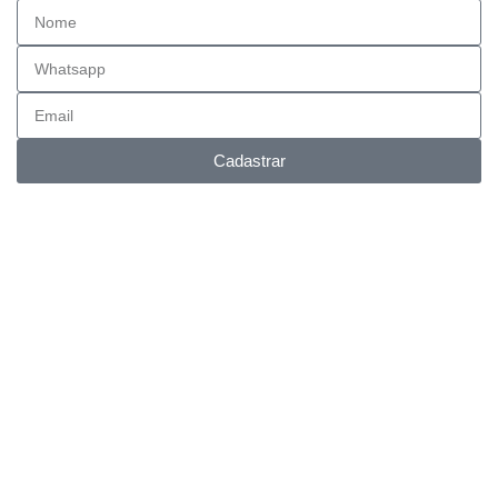
Cadastrar
Entrega FULL
Envios para todo Brasil.
Suporte Online
Via whatsapp e telefone.
Pagamento facilitado