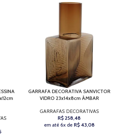
SSINA
GARRAFA DECORATIVA SANVICTOR
GARRAF
COMPRAR
COMPRAR
x12cm
VIDRO 23x14x8cm ÂMBAR
V
GARRAFAS DECORATIVAS
GA
VAS
R$
258,48
em até 6x de
R$
43,08
5