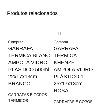
Produtos relacionados
Comprar
Comprar
Co
GARRAFA
GARRAFA
G
TÉRMICA BLANC
TÉRMICA
T
AMPOLA VIDRO
KHENZE
K
PLÁSTICO 500ml
AMPOLA VIDRO
A
22x17x13cm
PLÁSTICO 1L
P
BRANCO
25x17x13cm
25
ROSA
V
GARRAFAS E COPOS
TÉRMICOS
GARRAFAS E COPOS
GA