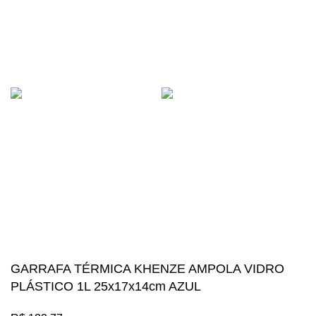
contato@megalosimports.com.br
(27) 9 8131-2436
NAVEGAÇÃO SEGURA
Suas compras estão 100% protegidas
Diversos meios de pagamento disponíveis:
Mégalos Imports Comércio Varejista Ltda. CNPJ.
44.087.969\0001-17
Copyright © 2024, Todos os direitos reservados.
GARRAFA TÉRMICA KHENZE AMPOLA VIDRO
PLÁSTICO 1L 25x17x14cm AZUL