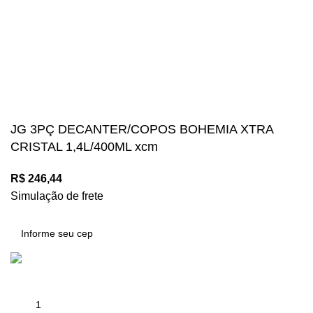
Diversos meios de pagamento disponíveis:
Mégalos Imports Comércio Varejista Ltda. CNPJ.
44.087.969\0001-17
Copyright © 2024, Todos os direitos reservados.
JG 3PÇ DECANTER/COPOS BOHEMIA XTRA
CRISTAL 1,4L/400ML xcm
R$
246,44
Simulação de frete