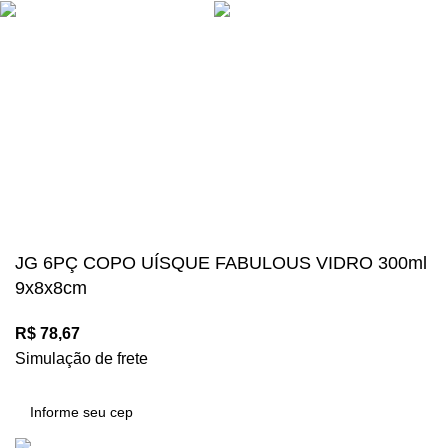
Suas compras estão 100% protegidas
Diversos meios de pagamento disponíveis:
Mégalos Imports Comércio Varejista Ltda. CNPJ.
44.087.969\0001-17
Copyright © 2024, Todos os direitos reservados.
JG 6PÇ COPO UÍSQUE FABULOUS VIDRO 300ml
9x8x8cm
R$
78,67
Simulação de frete