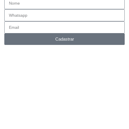
Cadastrar
Entrega FULL
Envios para todo Brasil.
Suporte Online
Via whatsapp e telefone.
Pagamento facilitado
Parcele em até 6x no cartão.