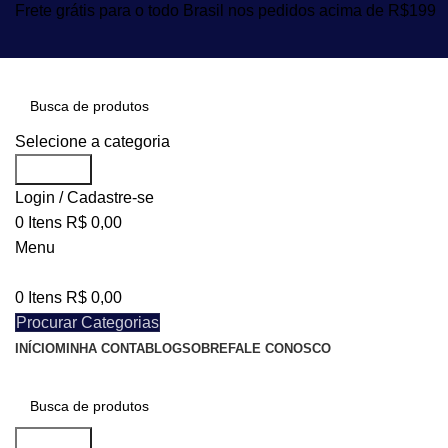
Frete grátis para o todo Brasil nos pedidos acima de R$199
Selecione a categoria
Procurar
Login / Cadastre-se
0
Itens
R$
0,00
Menu
0
Itens
R$
0,00
Procurar Categorias
INÍCIO
MINHA CONTA
BLOG
SOBRE
FALE CONOSCO
Procurar