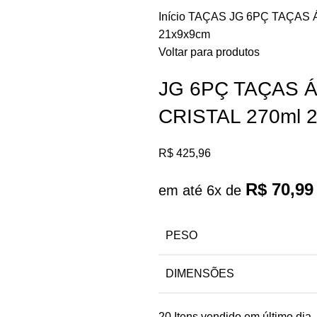
Início
TAÇAS
JG 6PÇ TAÇAS 
21x9x9cm
Voltar para produtos
JG 6PÇ TAÇAS 
CRISTAL 270ml 
R$
425,96
R$
70,99
em até 6x de
PESO
DIMENSÕES
20
Itens vendido em último dia