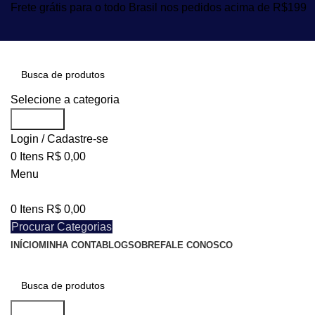
Frete grátis para o todo Brasil nos pedidos acima de R$199
Selecione a categoria
Procurar
Login / Cadastre-se
0
Itens
R$
0,00
Menu
0
Itens
R$
0,00
Procurar Categorias
INÍCIO
MINHA CONTA
BLOG
SOBRE
FALE CONOSCO
Procurar