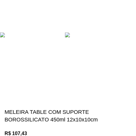
contato@megalosimports.com.br
(27) 9 8131-2436
NAVEGAÇÃO SEGURA
Suas compras estão 100% protegidas
Diversos meios de pagamento disponíveis:
Mégalos Imports Comércio Varejista Ltda. CNPJ.
44.087.969\0001-17
Copyright © 2024, Todos os direitos reservados.
MELEIRA TABLE COM SUPORTE
BOROSSILICATO 450ml 12x10x10cm
R$
107,43