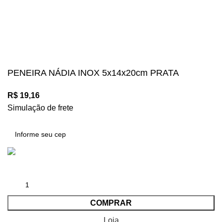
Mégalos Imports Comércio Varejista Ltda. CNPJ.
44.087.969\0001-17
Copyright © 2024, Todos os direitos reservados.
PENEIRA NÁDIA INOX 5x14x20cm PRATA
R$
19,16
Simulação de frete
COMPRAR
Loja