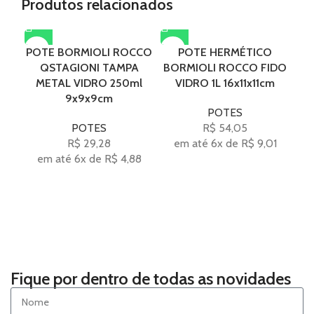
Produtos relacionados
POTE BORMIOLI ROCCO
POTE HERMÉTICO
QSTAGIONI TAMPA
BORMIOLI ROCCO FIDO
BO
METAL VIDRO 250ml
VIDRO 1L 16x11x11cm
9x9x9cm
POTES
POTES
R$
54,05
R$
29,28
em até 6x de
R$
9,01
em até 6x de
R$
4,88
Fique por dentro de todas as novidades