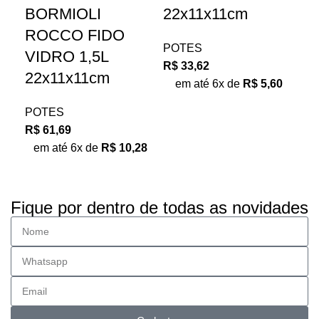
BORMIOLI
22x11x11cm
20
ROCCO FIDO
POTES
PO
VIDRO 1,5L
R$
33,62
R$
22x11x11cm
em até 6x de
R$
5,60
e
POTES
R$
61,69
em até 6x de
R$
10,28
Fique por dentro de todas as novidades