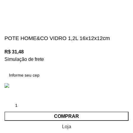
Mégalos Imports Comércio Varejista Ltda. CNPJ.
44.087.969\0001-17
Copyright © 2024, Todos os direitos reservados.
POTE HOME&CO VIDRO 1,2L 16x12x12cm
R$
31,48
Simulação de frete
COMPRAR
Loja