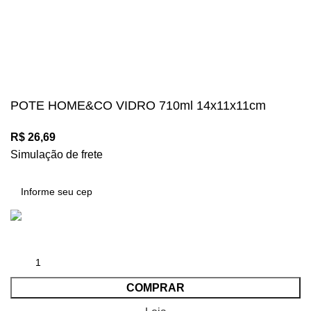
Diversos meios de pagamento disponíveis:
Mégalos Imports Comércio Varejista Ltda. CNPJ.
44.087.969\0001-17
Copyright © 2024, Todos os direitos reservados.
POTE HOME&CO VIDRO 710ml 14x11x11cm
R$
26,69
Simulação de frete
COMPRAR