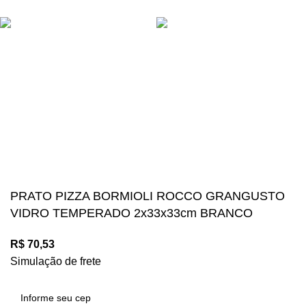
NAVEGAÇÃO SEGURA
Suas compras estão 100% protegidas
Diversos meios de pagamento disponíveis:
Acompanhe nossas redes sociais:
Mégalos Imports Comércio Varejista Ltda. CNPJ.
44.087.969\0001-17
Copyright © 2024, Todos os direitos reservados.
PRATO PIZZA BORMIOLI ROCCO GRANGUSTO
VIDRO TEMPERADO 2x33x33cm BRANCO
R$
70,53
Simulação de frete