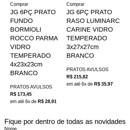
Comprar
Comprar
Co
JG 6PÇ PRATO
JG 6PÇ PRATO
J
FUNDO
RASO LUMINARC
R
BORMIOLI
CARINE VIDRO
C
ROCCO PARMA
TEMPERADO
T
VIDRO
3x27x27cm
3x
TEMPERADO
BRANCO
P
4x23x23cm
PRATOS AVULSOS
PR
BRANCO
R$
215,82
R$
em até 6x de
R$
35,97
em 
PRATOS AVULSOS
R$
173,45
em até 6x de
R$
28,91
Fique por dentro de todas as novidades
Nome