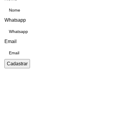
Whatsapp
Email
Cadastrar
Entrega FULL
Envios para todo Brasil.
Suporte Online
Via whatsapp e telefone.