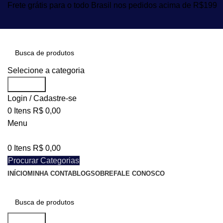
Frete grátis para o todo Brasil nos pedidos acima de R$199
Selecione a categoria
Procurar
Login / Cadastre-se
0
Itens
R$
0,00
Menu
0
Itens
R$
0,00
Procurar Categorias
INÍCIO
MINHA CONTA
BLOG
SOBRE
FALE CONOSCO
Procurar