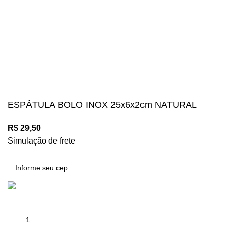
Suas compras estão 100% protegidas
Diversos meios de pagamento disponíveis:
Mégalos Imports Comércio Varejista Ltda. CNPJ.
44.087.969\0001-17
Copyright © 2024, Todos os direitos reservados.
ESPÁTULA BOLO INOX 25x6x2cm NATURAL
R$
29,50
Simulação de frete