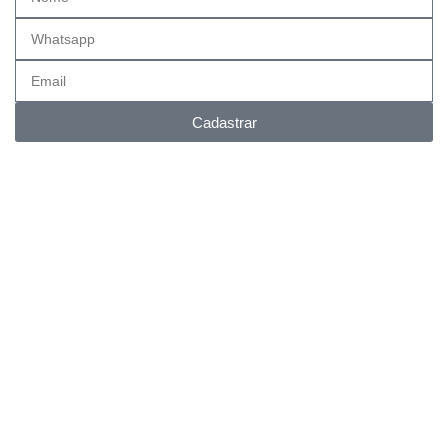
Cadastrar
Entrega FULL
Envios para todo Brasil.
Suporte Online
Via whatsapp e telefone.
Pagamento facilitado
Parcele em até 6x no cartão.