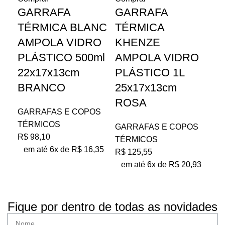
GARRAFA
GARRAFA
G
TÉRMICA BLANC
TÉRMICA
T
AMPOLA VIDRO
KHENZE
K
PLÁSTICO 500ml
AMPOLA VIDRO
A
22x17x13cm
PLÁSTICO 1L
P
BRANCO
25x17x13cm
25
ROSA
GARRAFAS E COPOS
GA
TÉRMICOS
TÉ
GARRAFAS E COPOS
R$
98,10
R$
TÉRMICOS
em até 6x de
R$
16,35
e
R$
125,55
em até 6x de
R$
20,93
Fique por dentro de todas as novidades