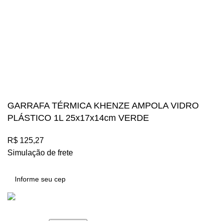
Suas compras estão 100% protegidas
Diversos meios de pagamento disponíveis:
Mégalos Imports Comércio Varejista Ltda. CNPJ.
44.087.969\0001-17
Copyright © 2024, Todos os direitos reservados.
GARRAFA TÉRMICA KHENZE AMPOLA VIDRO
PLÁSTICO 1L 25x17x14cm VERDE
R$
125,27
Simulação de frete