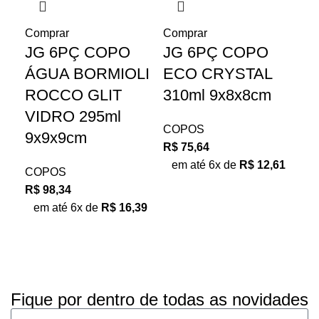
Comprar
Comprar
Co
JG 6PÇ COPO
JG 6PÇ COPO
J
ÁGUA BORMIOLI
ECO CRYSTAL
E
ROCCO GLIT
310ml 9x8x8cm
31
VIDRO 295ml
COPOS
CO
9x9x9cm
R$
75,64
R$
em até 6x de
R$
12,61
e
COPOS
R$
98,34
em até 6x de
R$
16,39
Fique por dentro de todas as novidades