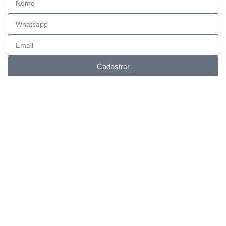
Cadastrar
Entrega FULL
Envios para todo Brasil.
Suporte Online
Via whatsapp e telefone.
Pagamento facilitado
Parcele em até 6x no cartão.