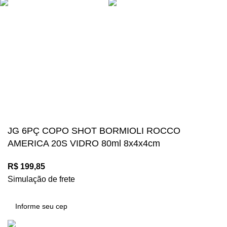
Suas compras estão 100% protegidas
Diversos meios de pagamento disponíveis:
Mégalos Imports Comércio Varejista Ltda. CNPJ.
44.087.969\0001-17
Copyright © 2024, Todos os direitos reservados.
JG 6PÇ COPO SHOT BORMIOLI ROCCO
AMERICA 20S VIDRO 80ml 8x4x4cm
R$
199,85
Simulação de frete