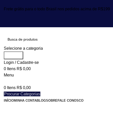
Frete grátis para o todo Brasil nos pedidos acima de R$199
Selecione a categoria
Procurar
Login / Cadastre-se
0
Itens
R$
0,00
Menu
0
Itens
R$
0,00
Procurar Categorias
INÍCIO
MINHA CONTA
BLOG
SOBRE
FALE CONOSCO