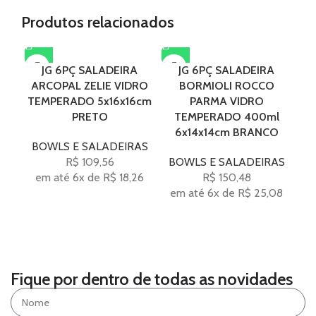
Produtos relacionados
JG 6PÇ SALADEIRA
JG 6PÇ SALADEIRA
ARCOPAL ZELIE VIDRO
BORMIOLI ROCCO
TEMPERADO 5x16x16cm
PARMA VIDRO
PRETO
TEMPERADO 400ml
6x14x14cm BRANCO
BOWLS E SALADEIRAS
R$
109,56
BOWLS E SALADEIRAS
B
em até 6x de
R$
18,26
R$
150,48
em até 6x de
R$
25,08
e
Fique por dentro de todas as novidades