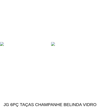
Procon
Rua da Aldeia 76 - Parque Residencial Laranjeiras - Serra - ES
contato@megalosimports.com.br
(27) 9 8131-2436
NAVEGAÇÃO SEGURA
Suas compras estão 100% protegidas
Diversos meios de pagamento disponíveis:
Mégalos Imports Comércio Varejista Ltda. CNPJ.
44.087.969\0001-17
Copyright © 2024, Todos os direitos reservados.
JG 6PÇ TAÇAS CHAMPANHE BELINDA VIDRO