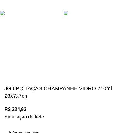
NAVEGAÇÃO SEGURA
Suas compras estão 100% protegidas
Diversos meios de pagamento disponíveis:
Mégalos Imports Comércio Varejista Ltda. CNPJ.
44.087.969\0001-17
Copyright © 2024, Todos os direitos reservados.
JG 6PÇ TAÇAS CHAMPANHE VIDRO 210ml
23x7x7cm
R$
224,93
Simulação de frete