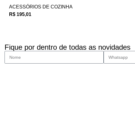
ACESSÓRIOS DE COZINHA
R$
195,01
Fique por dentro de todas as novidades
Entrega FULL
Envios para todo Brasil.
Suporte Online
Via whatsapp e telefone.