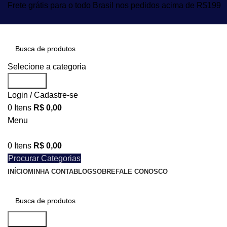
Frete grátis para o todo Brasil nos pedidos acima de R$199
Selecione a categoria
Procurar
Login / Cadastre-se
0
Itens
R$
0,00
Menu
0
Itens
R$
0,00
Procurar Categorias
INÍCIO
MINHA CONTA
BLOG
SOBRE
FALE CONOSCO
Procurar