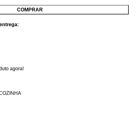
COMPRAR
 entrega:
duto agora!
COZINHA